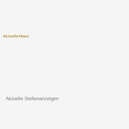
Zum
Inhalt
springen
Menü
Aktuelle News
Aktuelle Stellenanzeigen